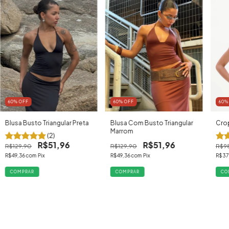
60
% OFF
60
%
60
% OFF
Blusa Com Busto Triangular
Cro
Blusa Busto Triangular Preta
Marrom
(2)
R$51,96
R$51,96
R$129,90
R$9
R$129,90
R$49,36
com
Pix
R$37
R$49,36
com
Pix
COMPRAR
CO
COMPRAR