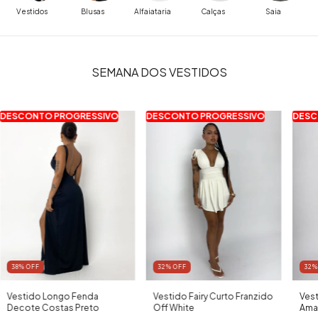
Vestidos
Blusas
Alfaiataria
Calças
Saia
SEMANA DOS VESTIDOS
DESCONTO PROGRESSIVO
DESCONTO PROGRESSIVO
DESC
38
% OFF
32
% OFF
32
%
Vestido Longo Fenda
Vestido Fairy Curto Franzido
Vest
Decote Costas Preto
Off White
Ama