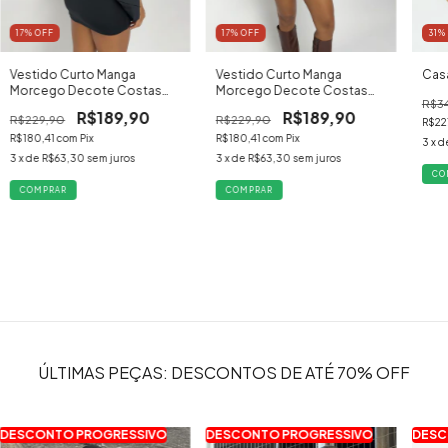
17
% OFF
31
%
17
% OFF
Vestido Curto Manga
Cas
Vestido Curto Manga
Morcego Decote Costas
Morcego Decote Costas
R$3
Marrom
Preto
R$189,90
R$189,90
R$229,90
R$229,90
R$22
R$180,41
com
Pix
R$180,41
com
Pix
3
x d
3
x de
R$63,30
sem juros
3
x de
R$63,30
sem juros
CO
COMPRAR
COMPRAR
ÚLTIMAS PEÇAS: DESCONTOS DE ATÉ 70% OFF
DESCONTO PROGRESSIVO
DESCONTO PROGRESSIVO
DESC