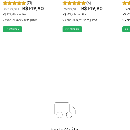
(71)
(6)
R$149,90
R$149,90
R$239,90
R$219,90
R$21
R$142,41
com
Pix
R$142,41
com
Pix
R$14
2
x de
R$74,95
sem juros
2
x de
R$74,95
sem juros
2
x d
COMPRAR
COMPRAR
CO
Frete Grátis