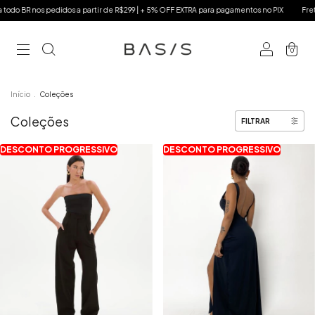
didos a partir de R$299 | + 5% OFF EXTRA para pagamentos no PIX
Frete Grátis para t
0
Início
.
Coleções
Coleções
FILTRAR
DESCONTO PROGRESSIVO
DESCONTO PROGRESSIVO