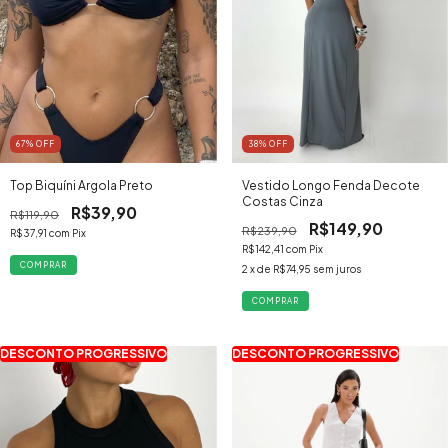
67
% OFF
38
% OFF
Top Biquíni Argola Preto
Vestido Longo Fenda Decote
Costas Cinza
R$39,90
R$119,90
R$149,90
R$239,90
R$37,91
com
Pix
R$142,41
com
Pix
COMPRAR
2
x de
R$74,95
sem juros
COMPRAR
DESCONTO PROGRESSIVO
DESCONTO PROGRESSIVO