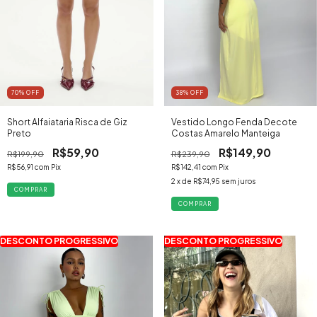
70
% OFF
38
% OFF
Short Alfaiataria Risca de Giz
Vestido Longo Fenda Decote
Preto
Costas Amarelo Manteiga
R$59,90
R$149,90
R$199,90
R$239,90
R$56,91
com
Pix
R$142,41
com
Pix
2
x de
R$74,95
sem juros
COMPRAR
COMPRAR
DESCONTO PROGRESSIVO
DESCONTO PROGRESSIVO