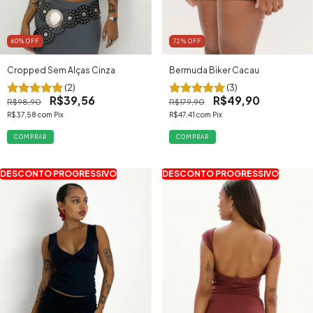
60
% OFF
72
% OFF
Cropped Sem Alças Cinza
Bermuda Biker Cacau
(2)
(3)
R$39,56
R$49,90
R$98,90
R$179,90
R$37,58
com
Pix
R$47,41
com
Pix
COMPRAR
COMPRAR
DESCONTO PROGRESSIVO
DESCONTO PROGRESSIVO