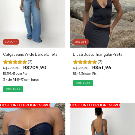
30
% OFF
60
% OFF
Calça Jeans Wide Barceloneta
Blusa Busto Triangular Preta
(2)
(2)
R$209,90
R$51,96
R$299,90
R$129,90
R$199,41
com
Pix
R$49,36
com
Pix
3
x de
R$69,97
sem juros
COMPRAR
COMPRAR
DESCONTO PROGRESSIVO
DESCONTO PROGRESSIVO