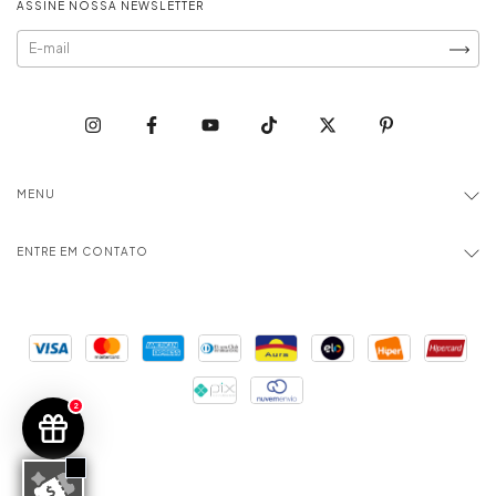
ASSINE NOSSA NEWSLETTER
MENU
ENTRE EM CONTATO
2