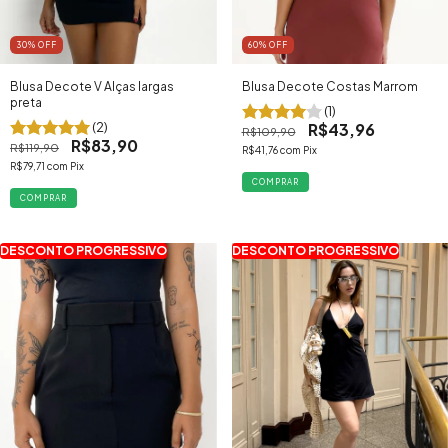
60
% OFF
30
% OFF
Blusa Decote Costas Marrom
Blusa Decote V Alças largas
preta
(1)
R$43,96
(2)
R$109,90
R$83,90
R$119,90
R$41,76
com
Pix
R$79,71
com
Pix
COMPRAR
COMPRAR
DESCONTO PROGRESSIVO
DESCONTO PROGRESSIVO