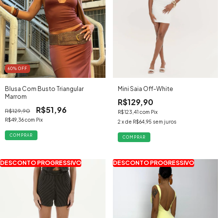
60
% OFF
Blusa Com Busto Triangular
Mini Saia Off-White
Marrom
R$129,90
R$51,96
R$129,90
R$123,41
com
Pix
R$49,36
com
Pix
2
x de
R$64,95
sem juros
COMPRAR
COMPRAR
DESCONTO PROGRESSIVO
DESCONTO PROGRESSIVO