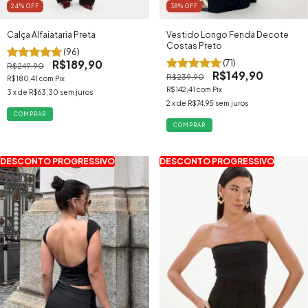
38
% OFF
24
% OFF
Vestido Longo Fenda Decote
Calça Alfaiataria Preta
Costas Preto
(96)
(71)
R$189,90
R$249,90
R$149,90
R$239,90
R$180,41
com
Pix
R$142,41
com
Pix
3
x de
R$63,30
sem juros
2
x de
R$74,95
sem juros
COMPRAR
COMPRAR
DESCONTO PROGRESSIVO
DESCONTO PROGRESSIVO